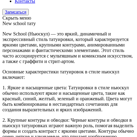
Контакты
Записаться
Скрыть меню
New school тату
New School (Ньюскул) — это яркий, динамичный и
экспрессивный стиль татуировки, который характеризуется
яркими цветами, крупными контурами, анимированными
персонажами и фантастическими элементами. Этот стиль
часто ассоциируется с мультяшным и комиксным искусством,
а также с граффити и стрит-артом.
Основные характеристики татуировок в стиле ньюскул
включают:
1. Яркие и насыщенные цвета: Татуировки в стиле ньюскул
обычно используют яркие и насыщенные цвета, такие как
красный, синий, желтый, зеленый и оранжевый. Цвета могут
быть комбинированы в нестандартных сочетаниях для
создания выразительных и ярких изображений.
2. Крупные контуры и обводки: Черные контуры и обводки в
ньюскул татуировках играют важную роль, помогая выделить
формы и создать контраст с яркими цветами. Контуры обычно
очень четкие и узнаваемые, что придает изображению